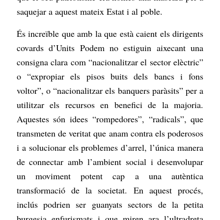
saquejar a aquest mateix Estat i al poble.
És increïble que amb la que està caient els dirigents
covards d’Units Podem no estiguin aixecant una
consigna clara com “nacionalitzar el sector elèctric”
o “expropiar els pisos buits dels bancs i fons
voltor”, o “nacionalitzar els banquers paràsits” per a
utilitzar els recursos en benefici de la majoria.
Aquestes són idees “rompedores”, “radicals”, que
transmeten de veritat que anam contra els poderosos
i a solucionar els problemes d’arrel, l’única manera
de connectar amb l’ambient social i desenvolupar
un moviment potent cap a una autèntica
transformació de la societat. En aquest procés,
inclús podrien ser guanyats sectors de la petita
burgesia enfurismats i que miren ara l’ultradreta