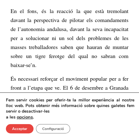
En el fons, és la reacció la que està tremolant
davant la perspectiva de pilotar els comandaments
de l’autonomia andalusa, davant la seva incapacitat
per a solucionar ni un sol dels problemes de les
masses treballadores saben que hauran de muntar
sobre un tigre ferotge del qual no sabran com
baixar-se’n.
És necessari reforçar el moviment popular per a fer
front a l’etapa que ve. El 6 de desembre a Granada
tendrà lloc la primera mobilització de gran
Fem servir cookies per oferir-te la millor experiència al nostre
envergadura després de la cita electoral. Ja la tarda
lloc web. Pots obtenir més informació sobre quines galetes fem
servir o desactivar-les
del 3 de desembre milers de joves s’han manifestat
a les
opcions
.
espontàniament a Sevilla, Màlaga i Granada contra
Acceptar
Configuració
Vox i contra el règim. És necessari omplir els