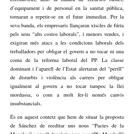
d’equipament i de personal en la sanitat pública,
tornaran a repetir-se en el futur immediat. Per la
seva banda, els empresaris llançaran xiscles de fúria
pels seus “alts costos laborals”, i menors vendes, i
exigiran més atacs a les condicions laborals dels
treballadors per obligar el govern a no tocar ni una
coma de la reforma laboral del PP. La classe
dominant i l’aparell de l’Estat alertaran del “perill”
de disturbis i violència als carrers per obligar
igualment al govern a no tocar tampoc la llei
mordassa, o com a molt fer-li només canvis
insubstancials.
És en aquest context que hem de situar la proposta
de Sánchez de reeditar uns nous “Pactes de la
Moncloa” a nivell domèstic i un nou “Pla Marshall”