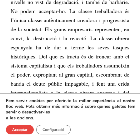
nivells no vist de degradació, i també de barbàrie.
No podem acceptar-ho. La classe treballadora és
l’única classe autènticament creadora i progressista
de la societat. Els grans empresaris representen, en
canvi, la destrucció i la reacció. La classe obrera
espanyola ha de dur a terme les seves tasques
històriques. Del que es tracta és de trencar amb el
sistema capitalista i que els treballadors assumeixin
el poder, expropiant al gran capital, escombrant de
banda el deute públic impagable, i fent una crida
internacionalista a la classe obrera europea i del
Fem servir cookies per oferir-te la millor experiència al nostre
món perquè segueixin el seu exemple. Aquesta és
lloc web. Pots obtenir més informació sobre quines galetes fem
l’única perspectiva realista per la qual hem de
servir o desactivar-les
a les
opcions
.
lluitar per escapar de la catàstrofe a la qual ens està
conduint el capitalisme.
Acceptar
Configuració