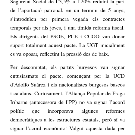
Seguretat Social de l’3,5% a l’20% reduint la part
de l’aportació patronal, en un termini de 5 anys;
s’introduïen per primera vegada els contractes
temporals per als joves, i una tímida reforma fiscal.
Els dirigents del PSOE, PCE i CCOO van donar
suport totalment aquest pacte. La UGT inicialment
es va oposar, reflectint la pressió des de baix.
Per descomptat, els partits burgesos van signar
entusiasmats el pacte, començant per la UCD
d’Adolfo Suárez i els nacionalistes burgesos bascos
i catalans. Curiosament, l’Aliança Popular de Fraga
Iribarne (antecessora de l’PP) no va signar l’acord
polític que incorporava algunes reformes
democràtiques a les estructures estatals, però sí va
signar l’acord econòmic! Valgui aquesta dada per