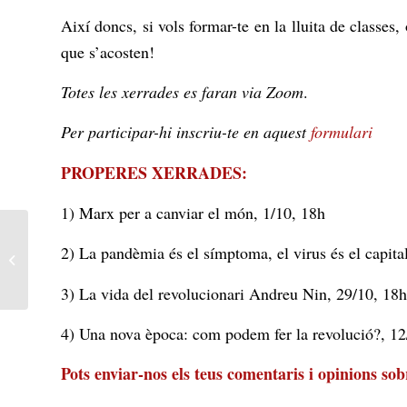
Així doncs, si vols formar-te en la lluita de classes,
que s’acosten!
Totes les xerrades es faran via Zoom
.
Per participar-hi inscriu-te en aquest
formulari
PROPERES XERRADES:
1) Marx per a canviar e
Inici desastrós del curs escolar- unificar
2) La pandèmia és el símptoma, el virus és el capita
la lluita de la comunitat educativa...
3) La vida del revolucionari And
4) Una nova època: com podem fer la revolució?,
Pots enviar-nos els teus comentaris i opinions sob