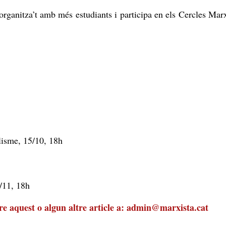
 organitza’t amb més estudiants i participa en els Cercles Marxi
l món, 1/10, 18h
lisme, 15/10, 18h
reu Nin, 29/10, 18h
 12/11, 18h
re aquest o algun altre article a:
admin@marxista.cat