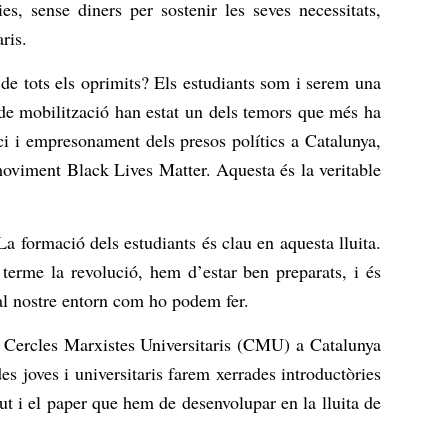
es, sense diners per sostenir les seves necessitats,
ris.
de tots els oprimits? Els estudiants som i serem una
a de mobilització han estat un dels temors que més ha
ici i empresonament dels presos polítics a Catalunya,
moviment Black Lives Matter. Aquesta és la veritable
La formació dels estudiants és clau en aquesta lluita.
 terme la revolució, hem d’estar ben preparats, i és
 al nostre entorn com ho podem fer.
s Cercles Marxistes Universitaris (CMU) a Catalunya
s joves i universitaris farem xerrades introductòries
tut i el paper que hem de desenvolupar en la lluita de