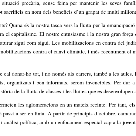
ituació precària, sense feina per mantenir les seves famíli
sacrificis en nom dels beneficis d’un grapat de multi miliona
s? Quina és la nostra tasca vers la lluita per la emancipació 
tra el capitalisme. El nostre entusiasme i la nostra gran forç
a aturar sigui com sigui. Les mobilitzacions en contra del jud
 mobilitzacions contra el canvi climàtic, i més recentment el 
e cal donar-ho tot, i no només als carrers, també a les aules. 
ts, organitzats i ben informats, serem invencibles. Per dur a
tòria de la lluita de classes i les lluites que es desenvolupen
ermeten les aglomeracions en un mateix recinte. Per tant, el
passi a ser en línia. A partir de principis d’octubre, camarade
 i anàlisi política, amb un enfocament especial cap a la joven