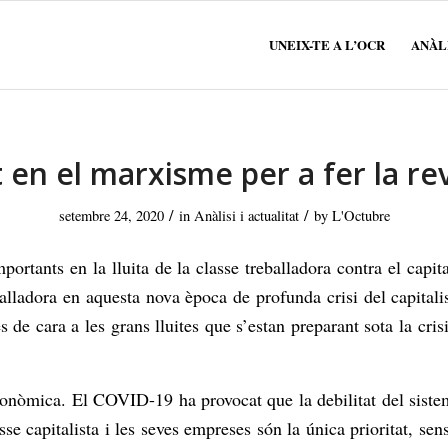
UNEIX-TE A L’OCR
ANÀLI
en el marxisme per a fer la re
/
/
setembre 24, 2020
in
Anàlisi i actualitat
by
L'Octubre
ortants en la lluita de la classe treballadora contra el capit
balladora en aquesta nova època de profunda crisi del capitali
 de cara a les grans lluites que s’estan preparant sota la cris
econòmica. El COVID-19 ha provocat que la debilitat del siste
se capitalista i les seves empreses són la única prioritat, sen