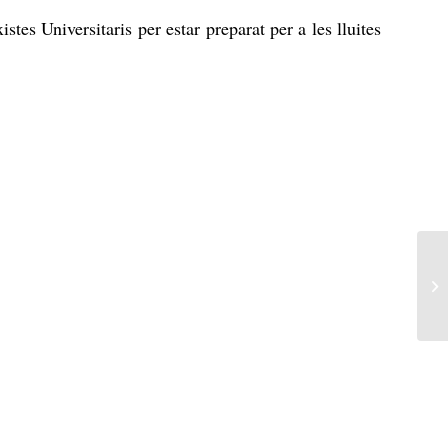
stes Universitaris per estar preparat per a les lluites
L’
co