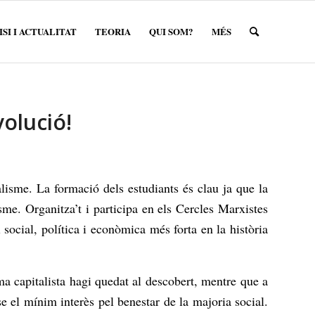
SI I ACTUALITAT
TEORIA
QUI SOM?
MÉS
volució!
alisme. La formació dels estudiants és clau ja que la
sme. Organitza’t i participa en els Cercles Marxistes
i social, política i econòmica més forta en la història
ma capitalista hagi quedat al descobert, mentre que a
se el mínim interès pel benestar de la majoria social.