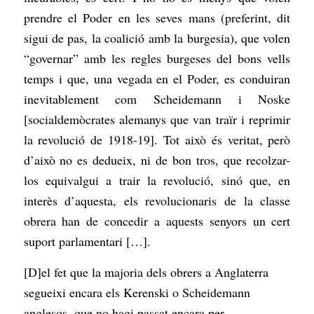
prendre el Poder en les seves mans (preferint, dit
sigui de pas, la coalició amb la burgesia), que volen
“governar” amb les regles burgeses del bons vells
temps i que, una vegada en el Poder, es conduiran
inevitablement com Scheidemann i Noske
[socialdemòcrates alemanys que van traïr i reprimir
la revolució de 1918-19]. Tot això és veritat, però
d’això no es dedueix, ni de bon tros, que recolzar-
los equivalgui a trair la revolució, sinó que, en
interès d’aquesta, els revolucionaris de la classe
obrera han de concedir a aquests senyors un cert
suport parlamentari […].
[D]el fet que la majoria dels obrers a Anglaterra
segueixi encara els Kerenski o Scheidemann
anglesos, que no hagi passat encara per