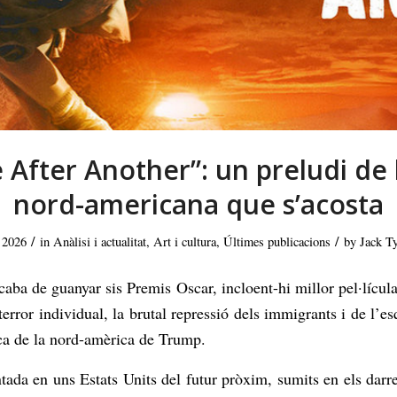
 After Another”: un preludi de 
nord-americana que s’acosta
/
/
 2026
in
Anàlisi i actualitat
,
Art i cultura
,
Últimes publicacions
by
Jack T
ba de guanyar sis Premis Oscar, incloent-hi millor pel·lícula i
terror individual, la brutal repressió dels immigrants i de l’es
oca de la nord-amèrica de Trump.
da en uns Estats Units del futur pròxim, sumits en els darrer