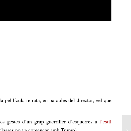
pel·lícula retrata, en paraules del director, «el que
 les gestes d’un grup guerriller d’esquerres a
l’estil
e classes no va començar amb Trump).