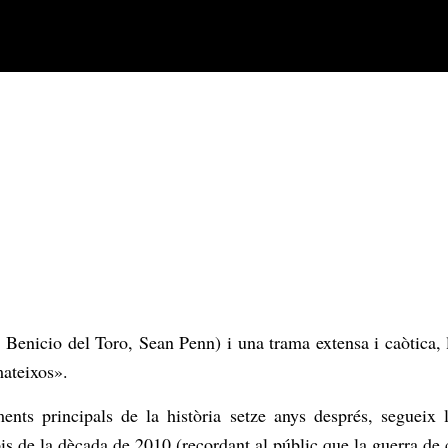
enicio del Toro, Sean Penn) i una trama extensa i caòtica, la 
mateixos».
ments principals de la història setze anys després, segueix
is de la dècada de 2010 (recordant al públic que la guerra d