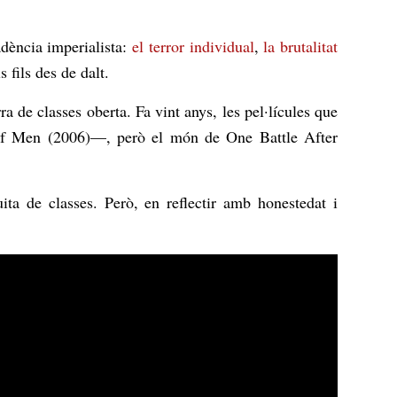
adència imperialista:
el terror individual
,
la brutalitat
 fils des de dalt.
a de classes oberta. Fa vint anys, les pel·lícules que
of Men
(2006)—, però el món de
One Battle After
ita de classes. Però, en reflectir amb honestedat i