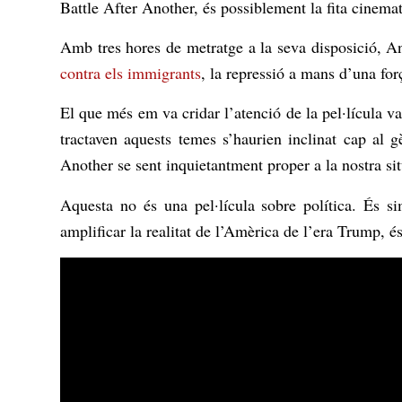
Battle After Another
, és possiblement la fita cinema
Amb tres hores de metratge a la seva disposició, An
contra els immigrants
, la repressió a mans d’una forç
El que més em va cridar l’atenció de la pel·lícula va
tractaven aquests temes s’haurien inclinat cap al
Another
se sent inquietantment proper a la nostra sit
Aquesta no és una pel·lícula sobre política. És si
amplificar la realitat de l’Amèrica de l’era Trump, é