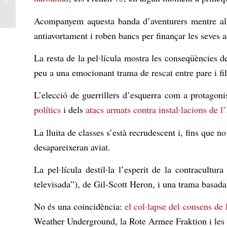
benefici dels grans tenid...
Acompanyem aquesta banda d’aventurers mentre allib
antiavortament i roben bancs per finançar les seves ac
La resta de la pel·lícula mostra les conseqüències de
peu a una emocionant trama de rescat entre pare i fil
L’elecció de guerrillers d’esquerra com a protagoni
polítics
i dels
atacs armats contra instal·lacions de l
La lluita de classes s’està recrudescent i, fins que no
desapareixeran aviat.
La pel·lícula destil·la l’esperit de la contracultu
televisada”), de Gil-Scott Heron, i una trama basada
No és una coincidència:
el col·lapse del consens de 
Weather Underground
, la
Rote Armee Fraktion
i les