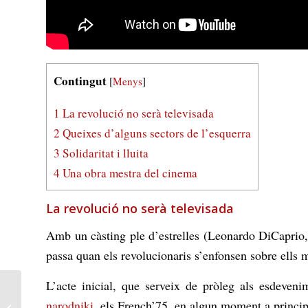
Contingut
[
Menys
]
1
La revolució no serà televisada
2
Queixes d’alguns sectors de l’esquerra
3
Solidaritat i lluita
4
Una obra mestra del cinema
La revolució no serà televisada
Amb un càsting ple d’estrelles (Leonardo DiCaprio, B
passa quan els revolucionaris s’enfonsen sobre ells 
L’acte inicial, que serveix de pròleg als esdeveni
Junts: en “defensa” dels
narodniki
, els
French’75
, en algun moment a princip
petits tenidors, pel