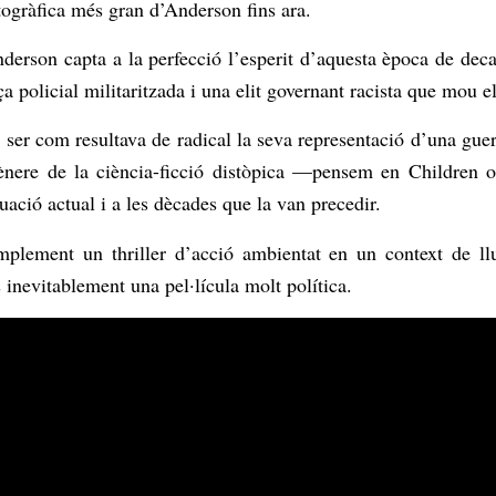
togràfica més gran d’Anderson fins ara.
derson capta a la perfecció l’esperit d’aquesta època de dec
a policial militaritzada i una elit governant racista que mou els
 ser com resultava de radical la seva representació d’una guerr
 gènere de la ciència-ficció distòpica —pensem en
Children 
uació actual i a les dècades que la van precedir.
mplement un thriller d’acció ambientat en un context de llu
s inevitablement una pel·lícula molt política.