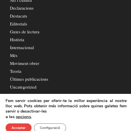
Declaracions
Destacats
Editorials
Guies de lectura
Història
Internacional
Més
Moviment obrer
Teoria
Últimes publicacions
Uncategorized
Fem servir cookies per oferir-te la millor experiència al nostre
lloc web. Pots obtenir més informació sobre quines galetes fem
servir o desactivar-les
a les
opcions
.
© Copyright - L'Octubre
Acceptar
Configuració
Política de privadesa
Política de cookies