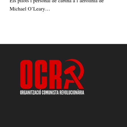
Els pilots i personal de cabina a l’aerolínia de
Michael O’Leary…