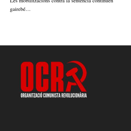
Les mobilitzacions contra la sentència continuen
gairebé…