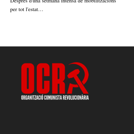
Després d'una setmana intensa de mobilitzacions
per tot l'estat…