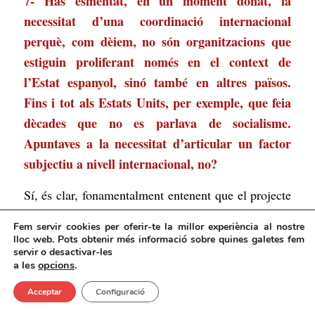
7- Has esmentat, en un moment donat, la
necessitat d’una coordinació internacional
perquè, com dèiem, no són organitzacions que
estiguin proliferant només en el context de
l’Estat espanyol, sinó també en altres països.
Fins i tot als Estats Units, per exemple, que feia
dècades que no es parlava de socialisme.
Apuntaves a la necessitat d’articular un factor
subjectiu a nivell internacional, no?
Sí, és clar, fonamentalment entenent que el projecte
del comunisme és el projecte del proletariat com a
Fem servir cookies per oferir-te la millor experiència al nostre
classe internacional. És a dir, no cal entendre que
lloc web. Pots obtenir més informació sobre quines galetes fem
servir o desactivar-les
les tasques de les comunistes avui concerneixen
a les
opcions
.
només a un àmbit nacional o estatal determinat, on
Acceptar
Configuració
el tan manit per alguns
internacionalisme proletari