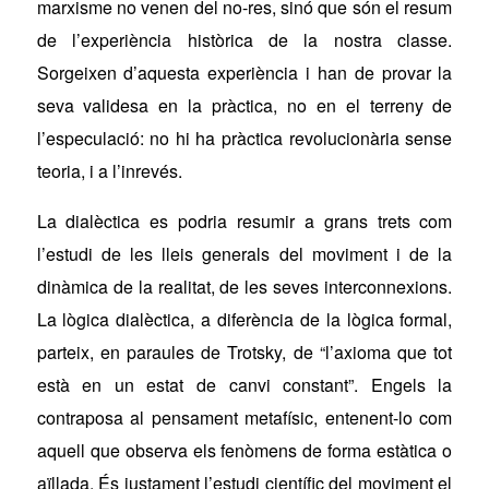
marxisme no venen del no-res, sinó que són el resum
de l’experiència històrica de la nostra classe.
Sorgeixen d’aquesta experiència i han de provar la
seva validesa en la pràctica, no en el terreny de
l’especulació: no hi ha pràctica revolucionària sense
teoria, i a l’inrevés.
La dialèctica es podria resumir a grans trets com
l’estudi de les lleis generals del moviment i de la
dinàmica de la realitat, de les seves interconnexions.
La lògica dialèctica, a diferència de la lògica formal,
parteix, en paraules de Trotsky, de “
l’
axioma que tot
est
à
en un estat de
canvi constant”. Engels la
contraposa al pensament metafísic, entenent-lo com
aquell que observa els fenòmens de forma estàtica o
aïllada. És justament l’estudi científic del moviment el