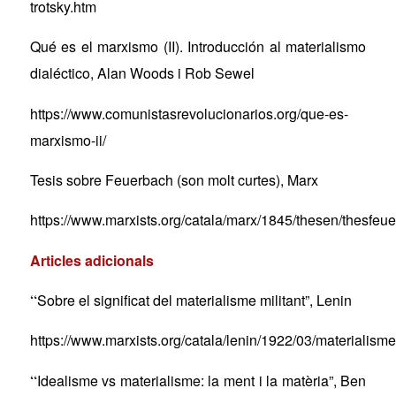
trotsky.htm
Qu
é
es el marxismo (II). Introducció
n al materialismo
dial
é
ctico, Alan Woods i Rob Sewel
https://www.comunistasrevolucionarios.org/que-es-
marxismo-ii/
Tesis sobre Feuerbach (son molt curtes), Marx
https://www.marxists.org/catala/marx/1845/thesen/thesfeu
Articles adicionals
“
S
obre el significat del materialisme militant”
, Lenin
https://www.marxists.org/catala/lenin/1922/03/materialism
“
Idealisme vs materialisme: la ment i la mat
è
ria
”
, Ben