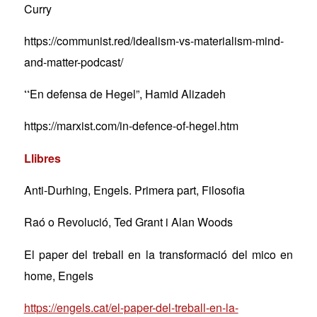
Curry
https://communist.red/idealism-vs-materialism-mind-
and-matter-podcast/
“
En defensa de Hegel”
, Hamid Alizadeh
https://marxist.com/in-defence-of-hegel.htm
Llibres
Anti-Durhing
, Engels. Primera part, Filosofia
Raó
o Revolució
, Ted Grant i Alan Woods
El paper del treball en la transformaci
ó
del mico en
home
, Engels
https://engels.cat/el-paper-del-treball-en-la-