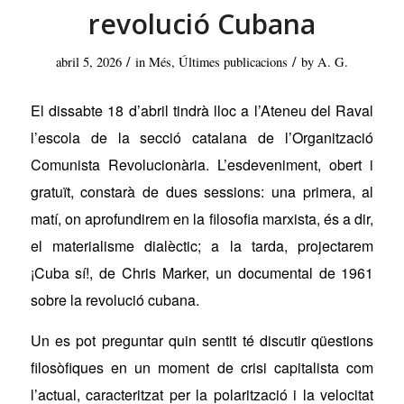
revolució Cubana
/
/
abril 5, 2026
in
Més
,
Últimes publicacions
by
A. G.
El dissabte 18 d’abril tindrà lloc a l’Ateneu del Raval
l’escola de la secció catalana de l’Organització
Comunista Revolucionària. L’esdeveniment, obert i
gratuït, constarà de dues sessions: una primera, al
matí, on aprofundirem en la filosofia marxista, és a dir,
el materialisme dialèctic; a la tarda, projectarem
¡
Cuba sí!,
de Chris Marker, un documental de 1961
sobre la revolució cubana.
Un es pot preguntar quin sentit té discutir qüestions
filosòfiques en un moment de crisi capitalista com
l’actual, caracteritzat per la polarització i la velocitat