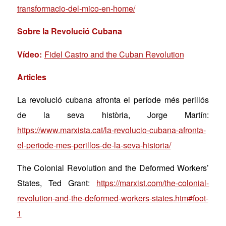
transformacio-del-mico-en-home/
Sobre la Revolució Cubana
Vídeo:
Fidel Castro and the Cuban Revolution
Articles
La revoluci
ó
cubana afronta el per
íode m
é
s perill
ós
de la seva hist
òria
, Jorge Martín:
https://www.marxista.cat/la-revolucio-cubana-afronta-
el-periode-mes-perillos-de-la-seva-historia/
The Colonial Revolution and the Deformed Workers’
States
, Ted Grant:
https://marxist.com/the-colonial-
revolution-and-the-deformed-workers-states.htm#foot-
1