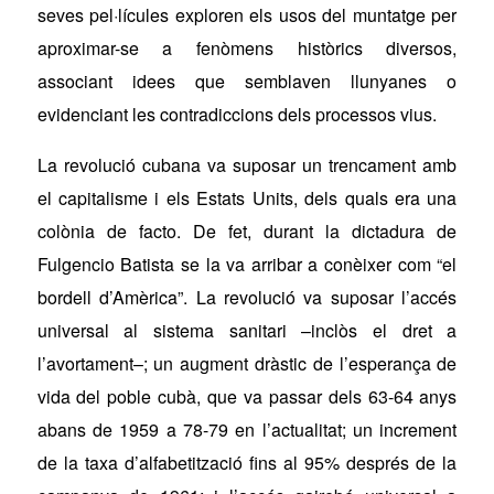
seves pel·lícules exploren els usos del muntatge per
aproximar-se a fenòmens històrics diversos,
associant idees que semblaven llunyanes o
evidenciant les contradiccions dels processos vius.
La revolució cubana va suposar un trencament amb
el capitalisme i els Estats Units, dels quals era una
colònia
de facto
. De fet, durant la dictadura de
Fulgencio Batista se la va arribar a conèixer com “el
bordell d’Amèrica”. La revolució va suposar l’accés
universal al sistema sanitari –inclòs el dret a
l’avortament–; un augment dràstic de l’esperança de
vida del poble cubà, que va passar dels 63-64 anys
abans de 1959 a 78-79 en l’actualitat; un increment
de la taxa d’alfabetització fins al 95% després de la