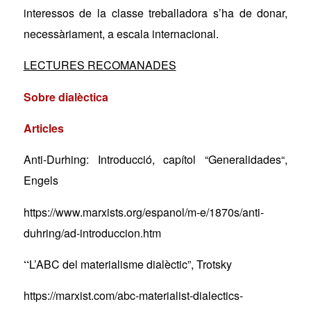
interessos de la classe treballadora s’ha de donar,
necessàriament, a escala internacional.
LECTURES RECOMANADES
Sobre dialèctica
Articles
Anti-Durhing: Introducció
, cap
ítol
“
Generalidades
“
,
Engels
https://www.marxists.org/espanol/m-e/1870s/anti-
duhring/ad-introduccion.htm
“
L’ABC del materialisme dialèctic”,
Trotsky
https://marxist.com/abc-materialist-dialectics-