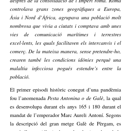
després de la consolidació de l’Imperi romà. Roma
controlava grans zones geogràfiques a Europa,
Àsia i Nord d’Àfrica, agrupava una població molt
nombrosa que vivia a ciutats i comptava amb unes
vies de comunicació marítimes i terrestres
excel·lents, les quals facilitaven els intercanvis i el
comerç. De la mateixa manera, sense pretendre-ho,
crearen també les condicions idònies perquè una
malaltia infecciosa pogués estendre’s entre la
població.
El primer episodi històric conegut d’una pandèmia
fou l’anomenada
Pesta Antonina o de Galè
, la qual
es desenvolupa durant els anys 165 i 180 durant el
mandat de l’emperador Marc Aureli Antoní. Segons
la descripció del gran metge Galè de Pèrgam, es