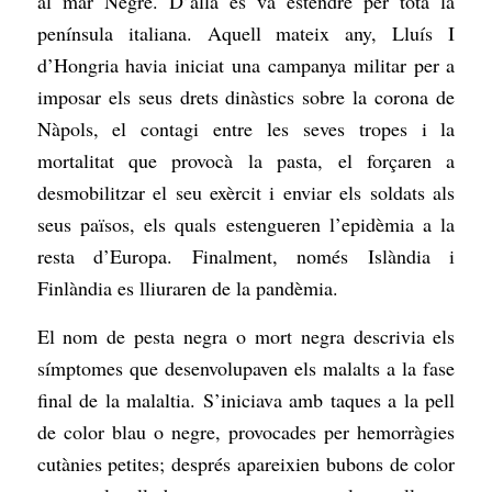
al mar Negre. D’allà es va estendre per tota la
península italiana. Aquell mateix any, Lluís I
d’Hongria havia iniciat una campanya militar per a
imposar els seus drets dinàstics sobre la corona de
Nàpols, el contagi entre les seves tropes i la
mortalitat que provocà la pasta, el forçaren a
desmobilitzar el seu exèrcit i enviar els soldats als
seus països, els quals estengueren l’epidèmia a la
resta d’Europa. Finalment, només Islàndia i
Finlàndia es lliuraren de la pandèmia.
El nom de pesta negra o mort negra descrivia els
símptomes que desenvolupaven els malalts a la fase
final de la malaltia. S’iniciava amb taques a la pell
de color blau o negre, provocades per hemorràgies
cutànies petites; després apareixien bubons de color