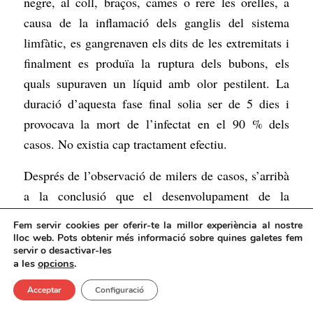
negre, al coll, braços, cames o rere les orelles, a
causa de la inflamació dels ganglis del sistema
limfàtic, es gangrenaven els dits de les extremitats i
finalment es produïa la ruptura dels bubons, els
quals supuraven un líquid amb olor pestilent. La
duració d’aquesta fase final solia ser de 5 dies i
provocava la mort de l’infectat en el 90 % dels
casos. No existia cap tractament efectiu.
Després de l’observació de milers de casos, s’arribà
a la conclusió que el desenvolupament de la
malaltia era com a màxim de 39 dies, i qualsevol
Fem servir cookies per oferir-te la millor experiència al nostre
infectat que superava aquell temps no tornava a
lloc web. Pots obtenir més informació sobre quines galetes fem
servir o desactivar-les
recaure-hi. Des d’aquell moment, tota aquella
a les
opcions
.
persona que pretengués entrar a un poble o ciutat
Acceptar
Configuració
havia de romandre aïllat durant 40 dies.