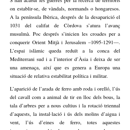
S’han acabat les guerres per la recerca de territoris
on establir-se, de vàndals, normands o hongaresos.
A la península Ibèrica, després de la desaparició el
1031 del califat de Còrdova s’atura l’avanç
musulmà. Poc després s’inicien les croades per a
conquerir Orient Mitjà i Jerusalem –1095-1291—.
L’espai islàmic queda reduït a la conca del
Mediterrani sud i a l’interior d’Àsia i deixa de ser
una amenaça, així que es genera a Europa una
situació de relativa estabilitat política i militar.
L’aparició de l’arada de ferro amb roda i orelló, l’ús
del cavall com a animal de tir en lloc dels bous, la
tala d’arbres per a nous cultius i la rotació triennal
d’aquests, la instal·lació i ús dels molins d’aigua i
vent, l’ús d’eines de ferro, totes aquestes