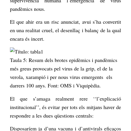
supervivència humana l’emergència de virus
pandèmics nous.
El que ahir era un risc anunciat, avui s’ha convertit
en una realitat cruel, el desenllaç i balanç de la qual
encara és incert.
Taula 5: Resum dels brotes epidèmics i pandèmics
més greus provocats pel virus de la grip, el de la
verola, xarampió i per nous virus emergents els
darrers 100 anys. Font: OMS i Viquipèdia.
El que s’amaga realment rere ‘‘l’explicació
institucional’’, és evitar per tots els mitjans haver de
respondre a les dues qüestions centrals:
Disposaríem ja d’una vacuna i d’antivirals eficaços