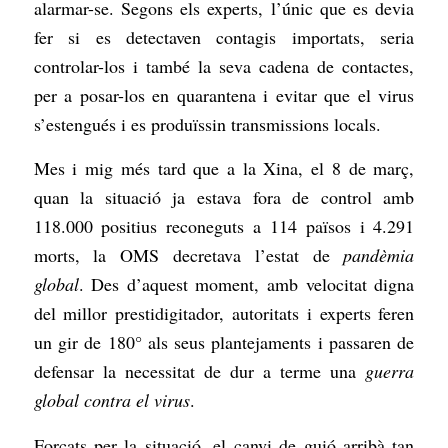
alarmar-se. Segons els experts, l’únic que es devia
fer si es detectaven contagis importats, seria
controlar-los i també la seva cadena de contactes,
per a posar-los en quarantena i evitar que el virus
s’estengués i es produïssin transmissions locals.
Mes i mig més tard que a la Xina, el 8 de març,
quan la situació ja estava fora de control amb
118.000 positius reconeguts a 114 països i 4.291
morts, la OMS decretava l’estat de
pandèmia
global
. Des d’aquest moment, amb velocitat digna
del millor prestidigitador, autoritats i experts feren
un gir de 180° als seus plantejaments i passaren de
defensar la necessitat de dur a terme una
guerra
global contra el virus
.
Forçats per la situació, el canvi de guió arribà tan