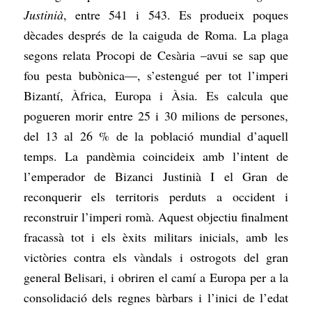
Justinià
, entre 541 i 543. Es produeix poques
dècades després de la caiguda de Roma. La plaga
segons relata Procopi de Cesària –avui se sap que
fou pesta bubònica—, s’estengué per tot l’imperi
Bizantí, Àfrica, Europa i Àsia. Es calcula que
pogueren morir entre 25 i 30 milions de persones,
del 13 al 26 % de la població mundial d’aquell
temps. La pandèmia coincideix amb l’intent de
l’emperador de Bizanci Justinià I el Gran de
reconquerir els territoris perduts a occident i
reconstruir l’imperi romà. Aquest objectiu finalment
fracassà tot i els èxits militars inicials, amb les
victòries contra els vàndals i ostrogots del gran
general Belisari, i obriren el camí a Europa per a la
consolidació dels regnes bàrbars i l’inici de l’edat