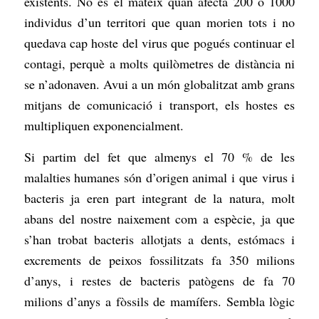
existents. No és el mateix quan afecta 200 o 1000
individus d’un territori que quan morien tots i no
quedava cap hoste del virus que pogués continuar el
contagi, perquè a molts quilòmetres de distància ni
se n’adonaven. Avui a un món globalitzat amb grans
mitjans de comunicació i transport, els hostes es
multipliquen exponencialment.
Si partim del fet que almenys el 70 % de les
malalties humanes són d’origen animal i que virus i
bacteris ja eren part integrant de la natura, molt
abans del nostre naixement com a espècie, ja que
s’han trobat bacteris allotjats a dents, estómacs i
excrements de peixos fossilitzats fa 350 milions
d’anys, i restes de bacteris patògens de fa 70
milions d’anys a fòssils de mamífers. Sembla lògic