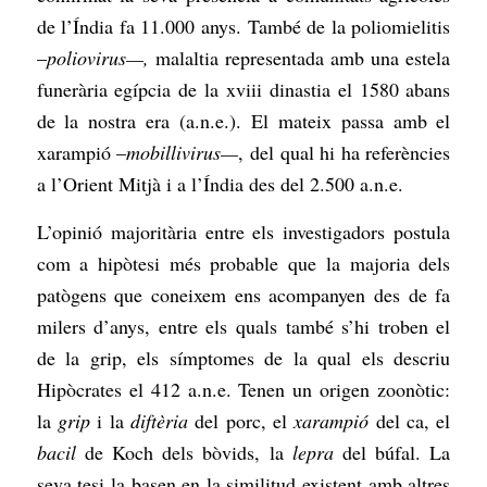
de l’Índia fa 11.000 anys. També de la poliomielitis
–
poliovirus—,
malaltia representada amb una estela
funerària egípcia de la xviii dinastia el 1580 abans
de la nostra era (a.n.e.). El mateix passa amb el
xarampió –
mobillivirus—
, del qual hi ha referències
a l’Orient Mitjà i a l’Índia des del 2.500 a.n.e.
L’opinió majoritària entre els investigadors postula
com a hipòtesi més probable que la majoria dels
patògens que coneixem ens acompanyen des de fa
milers d’anys, entre els quals també s’hi troben el
de la grip, els símptomes de la qual els descriu
Hipòcrates el 412 a.n.e. Tenen un origen zoonòtic:
la
grip
i la
diftèria
del porc, el
xarampió
del ca, el
bacil
de Koch dels bòvids, la
lepra
del búfal. La
seva tesi la basen en la similitud existent amb altres