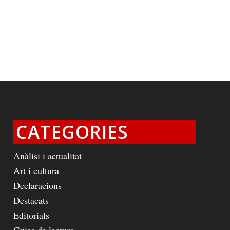
CATEGORIES
Anàlisi i actualitat
Art i cultura
Declaracions
Destacats
Editorials
Guies de lectura