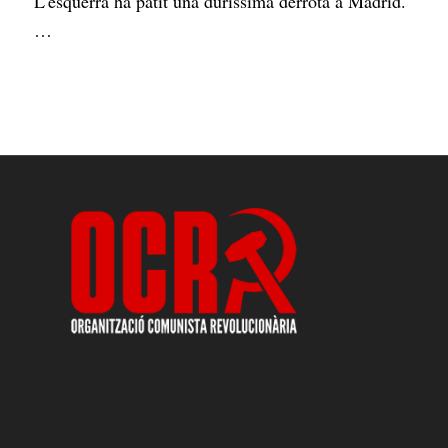
L'esquerra ha patit una duríssima derrota a Madrid.
…