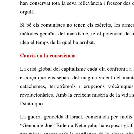
han conservat tota la seva rellevància i frescor de
orgull.
Si bé els comunistes no tenen els exèrcits, les arme
mètodes genuïns del marxisme, té el potencial de 
idea el temps de la qual ha arribat.
Canvis en la consciència
La crisi global del capitalisme cada dia confronta a
escorça que ens separa del magma vident del mantel
cataclismes, terratrèmols i erupcions volcànique
revolucionàries. Amb la creixent misèria de la vida
l’statu quo.
La guerra genocida d’Israel, comentada per molts 
“
Genocide
Joe” Biden a Netanyahu ha exposat gràfica
pot minar encara més la confiança de la classe obr