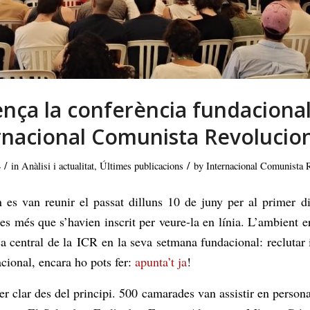
ça la conferència fundacional
rnacional Comunista Revolucion
/
/
4
in
Anàlisi i actualitat
,
Últimes publicacions
by
Internacional Comunista 
s van reunir el passat dilluns 10 de juny per al primer di
s més que s’havien inscrit per veure-la en línia. L’ambient er
ca central de la
ICR
en la seva setmana fundacional: reclutar 
acional, encara ho pots fer:
apunta’t ja
!
er clar des del principi. 500 camarades van assistir en persona