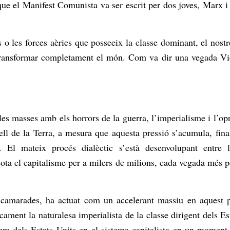
s que el Manifest Comunista va ser escrit per dos joves, Marx 
s o les forces aèries que posseeix la classe dominant, el nost
transformar completament el món. Com va dir una vegada Vic
 les masses amb els horrors de la guerra, l’imperialisme i l’o
l de la Terra, a mesura que aquesta pressió s’acumula, final
s. El mateix procés dialèctic s’està desenvolupant entre 
 sota el capitalisme per a milers de milions, cada vegada més 
camarades, ha actuat com un accelerant massiu en aquest pr
ment la naturalesa imperialista de la classe dirigent dels Es
era dels Estats Units en el sistema capitalista en un momen