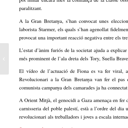
paralitzant.
A la Gran Bretanya, s’han convocat unes eleccions 
laborista
Starmer
, els quals s’han agenollat fidelm
provocat una important reacció negativa entre els tre
L’estat d’ànim furiós de la societat ajuda a explica
Debat a Catarsi: Lenin i
més prominent de l’ala dreta dels
Tory
, Suella Brave
la qüestió nacional, una
aportació
El vídeo de l’actuació de Fiona es va fer viral, 
Revolucionari a la Gran Bretanya van fer el pas 
comunista campanya dels camarades ja ha connectat am
A Orient Mitjà, el genocidi a Gaza amenaça en fer d
carnisseria del poble palestí, està a l’ordre del d
revolucionari als treballadors i joves a escala interna