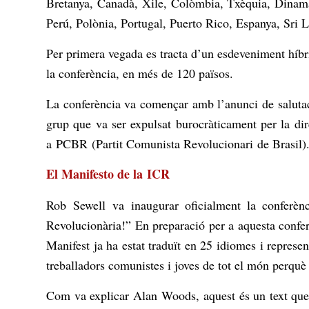
Bretanya, Canadà, Xile, Colòmbia, Txèquia, Dinamar
Perú, Polònia, Portugal, Puerto Rico, Espanya, Sri 
Per primera vegada es tracta d’un esdeveniment híbri
la conferència, en més de 120 països.
La conferència va començar amb l’anunci de salut
grup que va ser expulsat burocràticament per la di
a
PCBR
(Partit Comunista Revolucionari
de Brasil
)
El Manifesto de la
ICR
Rob
Sewell
va inaugurar oficialment la conferèn
Revolucionària!” En preparació per a aquesta confer
Manifest ja ha estat traduït en 25 idiomes i represen
treballadors comunistes i joves de tot el món perquè
Com va explicar Alan
Woods
, aquest és un text qu