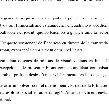
generals sorpreses en les quals el públic està patint per 
ent davant l’imperialisme estatunidenc, enquadrant-se obedient
balladors i el jovent, que no tenen res a guanyar amb la victòr
r l’impacte sorprenent de l’aparició en directe de la camarad
rman, exposant-la com a mentidera i bel·licista.
acumulant desenes de milions de visualitzacions en línia. 
excepcional de presentar Fiona com a candidata comunista 
b el profund desig d’un canvi fonamental en la societat, que 
etonar un polvorí com el que no hem vist des de la Primaver
ia una explosió social en aquesta regió. Aquest moviment envi
cional.