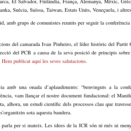
ca, El Salvador, Finlàndia, França, Alemanya, Mèxic, Grècia,
Lanka, Suècia, Suïssa, Taiwan, Estats Units, Veneçuela, i alt
d, amb grups de comunistes reunits per seguir la conferència 
acions del camarada Ivan
Pinheiro
, el líder històric del Part
recció
del PCB
a causa de la seva posició de principis sobre 
.
Hem publicat aquí les seves salutacions
.
cia amb una onada d’aplaudiments: “benvinguts a la confe
ència, vam llançar el nostre document fundacional: el Manif
ta, alhora, un estudi científic dels processos clau que traves
 s’organitzin sota aquesta bandera.
e parla per si mateix. Les idees de la
ICR
són ni més ni menys