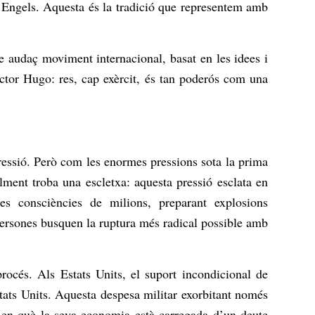
i Engels. Aquesta és la tradició que representem amb
re audaç moviment internacional, basat en les idees i
tor Hugo: res, cap exèrcit, és tan poderós com una
pressió. Però com les enormes pressions sota la prima
ment troba una escletxa: aquesta pressió esclata en
les consciències de milions, preparant explosions
persones busquen la ruptura més radical possible amb
océs. Als Estats Units, el suport incondicional de
tats Units. Aquesta despesa militar exorbitant només
t en què la seva economia està carregada d’un deute