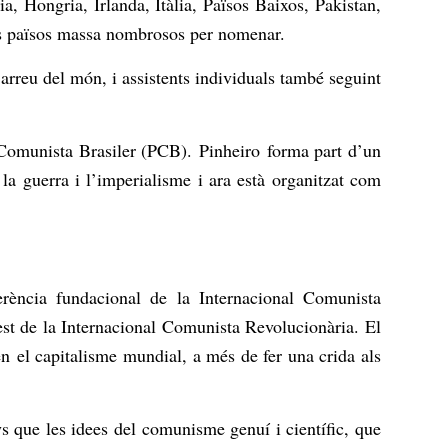
 Hongria, Irlanda, Itàlia, Països Baixos, Pakistan,
res països massa nombrosos per nomenar.
arreu del món, i assistents individuals també seguint
it Comunista Brasiler (PCB).
Pinheiro
forma part d’un
la guerra i l’imperialisme i ara està organitzat com
rència fundacional de la Internacional Comunista
est de la Internacional Comunista Revolucionària. El
sen el capitalisme mundial, a més de fer una crida als
 que les idees del comunisme genuí i científic, que