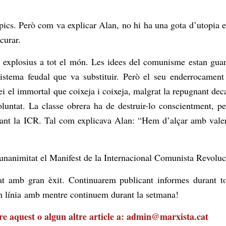
cs. Però com va explicar Alan, no hi ha una gota d’utopia en
curar.
explosius a tot el món. Les idees del comunisme estan guany
sistema feudal que va substituir. Però el seu enderrocamen
ei
el immortal que coixeja i coixeja, malgrat la repugnant deca
untat. La classe obrera ha de destruir-lo conscientment, pe
dant la
ICR
. Tal com explicava Alan: “Hem d’alçar amb valent
r unanimitat el Manifest de la Internacional Comunista Revoluc
 amb gran èxit. Continuarem publicant informes durant tot
 en línia amb mentre continuem durant la setmana!
re aquest o algun altre article a:
admin@marxista.cat