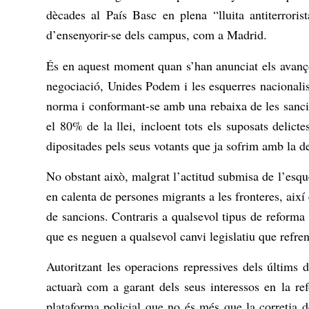
dècades al País Basc en plena “lluita antiterroris
d’ensenyorir-se dels campus, com a Madrid.
És en aquest moment quan s’han anunciat els avanço
negociació, Unides Podem i les esquerres nacionalist
norma i conformant-se amb una rebaixa de les sancio
el 80% de la llei, incloent tots els suposats delic
dipositades pels seus votants que ja sofrim amb la de
No obstant això, malgrat l’actitud submisa de l’esq
en calenta de persones migrants a les fronteres, aix
de sancions. Contraris a qualsevol tipus de reforma 
que es neguen a qualsevol canvi legislatiu que refr
Autoritzant les operacions repressives dels últims 
actuarà com a garant dels seus interessos en la r
plataforma policial que no és més que la corretja d