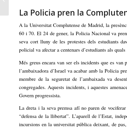
classe!
La Policia pren la Compluten
A la Universitat Complutense de Madrid, la presència
60 i 70. El 24 de gener, la Policia Nacional va pre
seva cort lluny de les protestes dels estudiants d
policial va afectar a centenars d’estudiants als quals 
Més greus encara van ser els incidents que es van p
l’ambaixadora d’Israel va acabar amb la Policia pre
membre de la seguretat de l’ambaixada va desenf
congregades. Aquests incidents, i aquestes amenace
Govern progressista.
La dreta i la seva premsa afí no paren de vociferar
“defensa de la llibertat”. L’aparell de l’Estat, ind
incursions en la universitat pública deixant, de pa