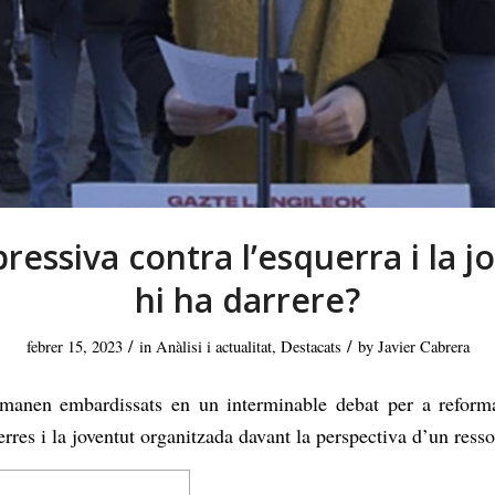
ressiva contra l’esquerra i la 
hi ha darrere?
/
/
febrer 15, 2023
in
Anàlisi i actualitat
,
Destacats
by
Javier Cabrera
omanen embardissats en un interminable debat per a reformar
erres i la joventut organitzada davant la perspectiva d’un ress