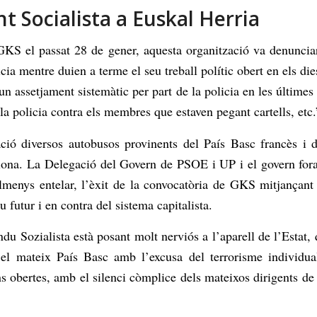
 Socialista a Euskal Herria
GKS el passat 28 de gener, aquesta organització va denunciar
ia mentre duien a terme el seu treball polític obert en els di
n assetjament sistemàtic per part de la policia en les últimes
e la policia contra els membres que estaven pegant cartells, etc.
ció diversos autobusos provinents del País Basc francès i 
plona. La Delegació del Govern de PSOE i UP i el govern f
menys entelar, l’èxit de la convocatòria de GKS mitjançant 
u futur i en contra del sistema capitalista.
u Sozialista està posant molt nerviós a l’aparell de l’Estat,
 el mateix País Basc amb l’excusa del terrorisme individu
ns obertes, amb el silenci còmplice dels mateixos dirigents de