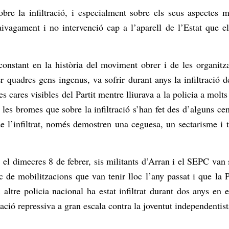
obre la infiltració, i especialment sobre els seus aspectes
aivagament i no intervenció cap a l’aparell de l’Estat que 
 constant en la història del moviment obrer i de les organitza
r quadres gens ingenus, va sofrir durant anys la infiltració d
es cares visibles del Partit mentre lliurava a la policia a molt
t, i les bromes que sobre la infiltració s’han fet des d’alguns
e l’infiltrat, només demostren una ceguesa, un sectarisme 
t, el dimecres 8 de febrer, sis militants d’Arran i el SEPC van
c de mobilitzacions que van tenir lloc l’any passat i que l
altre policia nacional ha estat infiltrat durant dos anys en e
ració repressiva a gran escala contra la joventut independentis