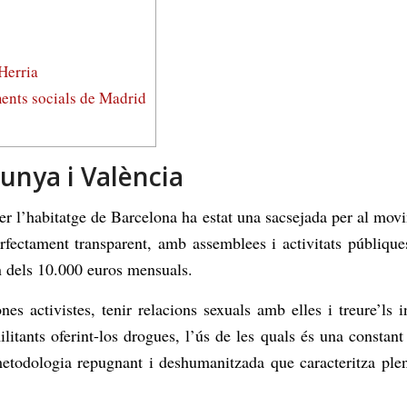
Herria
ments socials de Madrid
unya i València
per l’habitatge de Barcelona ha estat una sacsejada per al movi
fectament transparent, amb assemblees i activitats públiqu
n dels 10.000 euros mensuals.
ones activistes, tenir relacions sexuals amb elles i treure’ls
litants oferint-los drogues, l’ús de les quals és una constant
odologia repugnant i deshumanitzada que caracteritza plenam