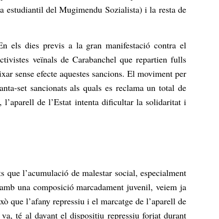
 estudiantil del Mugimendu Sozialista) i la resta de
En els dies previs a la gran manifestació contra el
ctivistes veïnals de Carabanchel que repartien fulls
eixar sense efecte aquestes sancions. El moviment per
anta-set sancionats als quals es reclama un total de
parell de l’Estat intenta dificultar la solidaritat i
nts que l’acumulació de malestar social, especialment
ta, amb una composició marcadament juvenil, veiem ja
ò que l’afany repressiu i el marcatge de l’aparell de
a, té al davant el dispositiu repressiu forjat durant