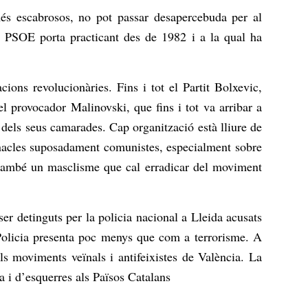
 més escabrosos, no pot passar desapercebuda per al
el PSOE porta practicant des de 1982 i a la qual ha
cions revolucionàries. Fins i tot el Partit Bolxevic,
el provocador Malinovski, que fins i tot va arribar a
s dels seus camarades. Cap organització està lliure de
 cenacles suposadament comunistes, especialment sobre
i també un masclisme que cal erradicar del moviment
 ser detinguts per la policia nacional a Lleida acusats
a Policia presenta poc menys que com a terrorisme. A
ls moviments veïnals i antifeixistes de València. La
ta i d’esquerres als Països Catalans