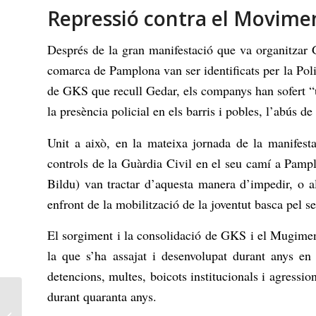
Repressió contra el Moviment
Després de la gran manifestació que va organitzar 
comarca de Pamplona van ser identificats per la Polic
de GKS que recull Gedar, els companys han sofert “u
la presència policial en els barris i pobles, l’abús d
Unit a això, en la mateixa jornada de la manifesta
controls de la Guàrdia Civil en el seu camí a Pam
Bildu) van tractar d’aquesta manera d’impedir, o al
enfront de la mobilització de la joventut basca pel se
El sorgiment i la consolidació de GKS i el Mugimend
la que s’ha assajat i desenvolupat durant anys en
detencions, multes, boicots institucionals i agressio
durant quaranta anys.
Un nou cas d’espionatge
d’Estat: Solidaritat de