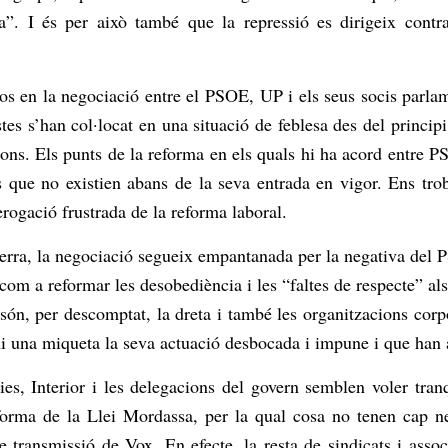
ta”. I és per això també que la repressió es dirigeix cont
s en la negociació entre el PSOE, UP i els seus socis parlam
es s’han col·locat en una situació de feblesa des del princip
ns. Els punts de la reforma en els quals hi ha acord entre P
tes que no existien abans de la seva entrada en vigor. Ens t
rogació frustrada de la reforma laboral.
uerra, la negociació segueix empantanada per la negativa del P
í com a reformar les desobediència i les “faltes de respecte”
són, per descomptat, la dreta i també les organitzacions corpo
eni una miqueta la seva actuació desbocada i impune i que ha
dies, Interior i les delegacions del govern semblen voler tra
eforma de la Llei Mordassa, per la qual cosa no tenen cap n
e transmissió de Vox. En efecte, la resta de sindicats i assoc