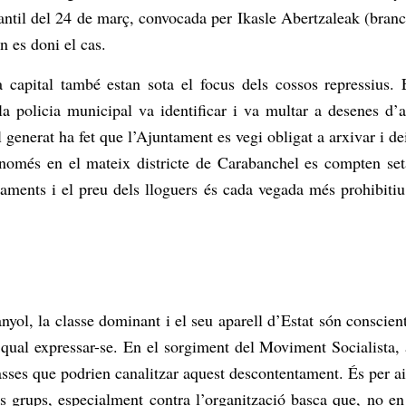
ntil del 24 de març, convocada per Ikasle Abertzaleak (branca
n es doni el cas.
a capital també estan sota el focus dels cossos repressius. 
a policia municipal va identificar i va multar a desenes d’a
 generat ha fet que l’Ajuntament es vegi obligat a arxivar i d
 només en el mateix districte de Carabanchel es compten set
nts i el preu dels lloguers és cada vegada més prohibitiu, l’a
anyol, la classe dominant i el seu aparell d’Estat són conscie
el qual expressar-se. En el sorgiment del Moviment Socialis
ses que podrien canalitzar aquest descontentament. És per aix
s grups, especialment contra l’organització basca que, no en v