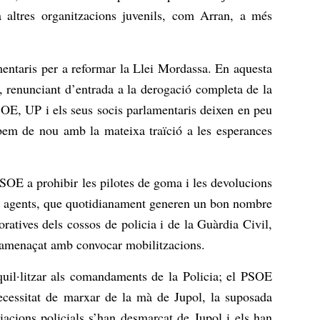
ra altres organitzacions juvenils, com Arran, a més
entaris per a reformar la Llei Mordassa. En aquesta
i, renunciant d’entrada a la derogació completa de la
SOE, UP i els seus socis parlamentaris deixen en peu
robem de nou amb la mateixa traïció a les esperances
SOE a prohibir les pilotes de goma i les devolucions
 als agents, que quotidianament generen un bon nombre
ratives dels cossos de policia i de la Guàrdia Civil,
n amenaçat amb convocar mobilitzacions.
nquil·litzar als comandaments de la Policia; el PSOE
ecessitat de marxar de la mà de Jupol, la suposada
iacions policials s’han desmarcat de Jupol i els han