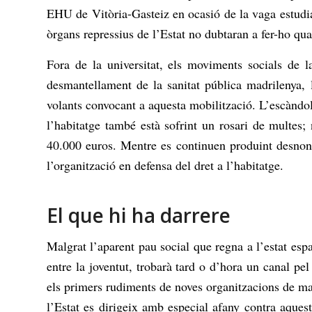
EHU de Vitòria-Gasteiz en ocasió de la vaga estudia
òrgans repressius de l’Estat no dubtaran a fer-ho qua
Fora de la universitat, els moviments socials de l
desmantellament de la sanitat pública madrilenya, l
volants convocant a aquesta mobilització. L’escàndol
l’habitatge també està sofrint un rosari de multes;
40.000 euros. Mentre es continuen produint desnoname
l’organització en defensa del dret a l’habitatge.
El que hi ha darrere
Malgrat l’aparent pau social que regna a l’estat esp
entre la joventut, trobarà tard o d’hora un canal p
els primers rudiments de noves organitzacions de mas
l’Estat es dirigeix amb especial afany contra aquest