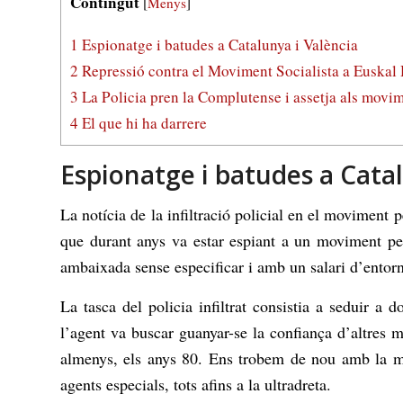
Contingut
[
Menys
]
1
Espionatge i batudes a Catalunya i València
2
Repressió contra el Moviment Socialista a Euskal 
3
La Policia pren la Complutense i assetja als movi
4
El que hi ha darrere
Espionatge i batudes a Catal
La notícia de la infiltració policial en el moviment 
que durant anys va estar espiant a un moviment per
ambaixada sense especificar i amb un salari d’entor
La tasca del policia infiltrat consistia a seduir a d
l’agent va buscar guanyar-se la confiança d’altres mi
almenys, els anys 80. Ens trobem de nou amb la met
agents especials, tots afins a la ultradreta.