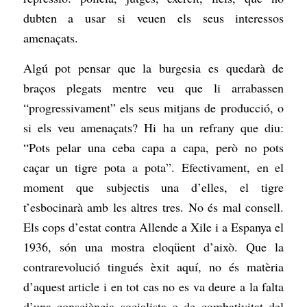
dubten a usar si veuen els seus interessos
amenaçats.
Algú pot pensar que la burgesia es quedarà de
braços plegats mentre veu que li arrabassen
“progressivament” els seus mitjans de producció, o
si els veu amenaçats? Hi ha un refrany que diu:
“Pots pelar una ceba capa a capa, però no pots
caçar un tigre pota a pota”. Efectivament, en el
moment que subjectis una d’elles, el tigre
t’esbocinarà amb les altres tres. No és mal consell.
Els cops d’estat contra Allende a Xile i a Espanya el
1936, són una mostra eloqüent d’això. Que la
contrarevolució tingués èxit aquí, no és matèria
d’aquest article i en tot cas no es va deure a la falta
d’una consciència socialista o de combativitat del