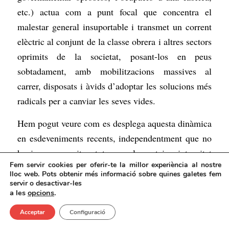
etc.) actua com a punt focal que concentra el
malestar general insuportable i transmet un corrent
elèctric al conjunt de la classe obrera i altres sectors
oprimits de la societat, posant-los en peus
sobtadament, amb mobilitzacions massives al
carrer, disposats i àvids d’adoptar les solucions més
radicals per a canviar les seves vides.
Hem pogut veure com es desplega aquesta dinàmica
en esdeveniments recents, independentment que no
hagin aconseguit a tot arreu la mateixa intensitat
Fem servir cookies per oferir-te la millor experiència al nostre
revolucionària. Per exemple, aquest estiu vam tenir
lloc web. Pots obtenir més informació sobre quines galetes fem
l’aixecament revolucionari a Sri Lanka on les
servir o desactivar-les
a les
opcions
.
masses van prendre per assalt el palau presidencial,
després de mesos de caos per les pujades de preus i
Acceptar
Configuració
la falta de combustible; a Xile, el 2019, va haver-hi