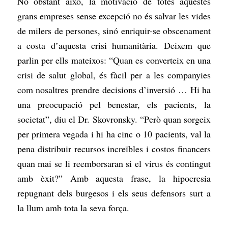
No obstant això, la motivació de totes aquestes
grans empreses sense excepció no és salvar les vides
de milers de persones, sinó enriquir-se obscenament
a costa d’aquesta crisi humanitària. Deixem que
parlin per ells mateixos: “Quan es converteix en una
crisi de salut global, és fàcil per a les companyies
com nosaltres prendre decisions d’inversió … Hi ha
una preocupació pel benestar, els pacients, la
societat”, diu el Dr. Skovronsky. “Però quan sorgeix
per primera vegada i hi ha cinc o 10 pacients, val la
pena distribuir recursos increïbles i costos financers
quan mai se li reemborsaran si el virus és contingut
amb èxit?” Amb aquesta frase, la hipocresia
repugnant dels burgesos i els seus defensors surt a
la llum amb tota la seva força.