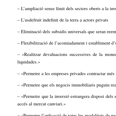
– L’ampliació sense límit dels sectors oberts a la inv
– L’usdefruit indefinit de la terra a actors privats
– Eliminació dels subsidis universals que seran reem
– Flexibilització de l’acomiadament i establiment d’
– «Realitzar devaluacions successives de la moned
liquidades.»
– «Permetre a les empreses privades contractar més 
– «Permetre que els negocis immobiliaris puguin rea
– «Permetre que la inversió estrangera disposi dels s
accés al mercat canviari.»
– «Permetre l’aplicació de totes les modalitats de n