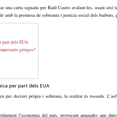
ar una carta signada per Raúl Castro avalant-les, usant així tot
 amb la promesa de sobirania i justícia social dels barbuts, per
r part dels EUA
empresaris gringos?
mica per part dels EUA
n per decisió pròpia i sobirana, la realitat és tossuda. L’as
ràpidament l’economia del país, provocant apagades que dur