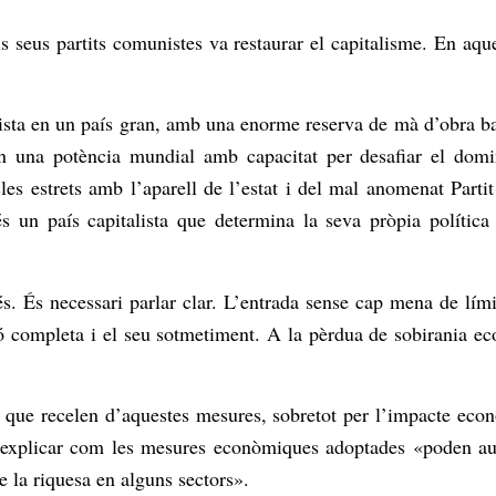
els seus partits comunistes va restaurar el capitalisme. En aqu
alista en un país gran, amb una enorme reserva de mà d’obra ba
n una potència mundial amb capacitat per desafiar el domi
les estrets amb l’aparell de l’estat i del mal anomenat Par
 és un país capitalista que determina la seva pròpia políti
s. És necessari parlar clar. L’entrada sense cap mena de límit
 completa i el seu sotmetiment. A la pèrdua de sobirania eco
P, que recelen d’aquestes mesures, sobretot per l’impacte eco
a explicar com les mesures econòmiques adoptades «poden aug
 la riquesa en alguns sectors».