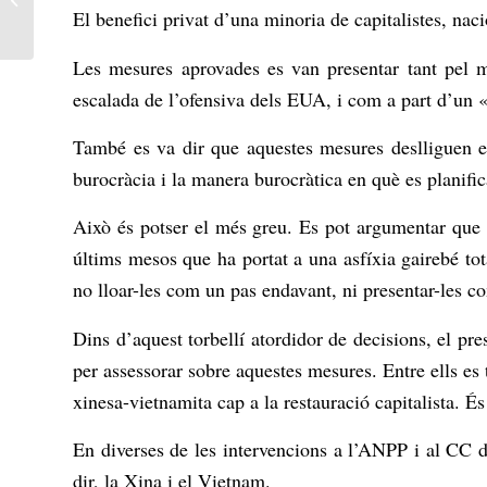
El benefici privat d’una minoria de capitalistes, nac
Espriella?
Les mesures aprovades es van presentar tant pel 
escalada de l’ofensiva dels EUA, i com a part d’un «
També es va dir que aquestes mesures deslliguen el 
burocràcia i la manera burocràtica en què es planific
Això és potser el més greu. Es pot argumentar que a
últims mesos que ha portat a una asfíxia gairebé tot
no lloar-les com un pas endavant, ni presentar-les c
Dins d’aquest torbellí atordidor de decisions, el p
per assessorar sobre aquestes mesures. Entre ells es
xinesa-vietnamita cap a la restauració capitalista. És
En diverses de les intervencions a l’ANPP i al CC del
dir, la Xina i el Vietnam.