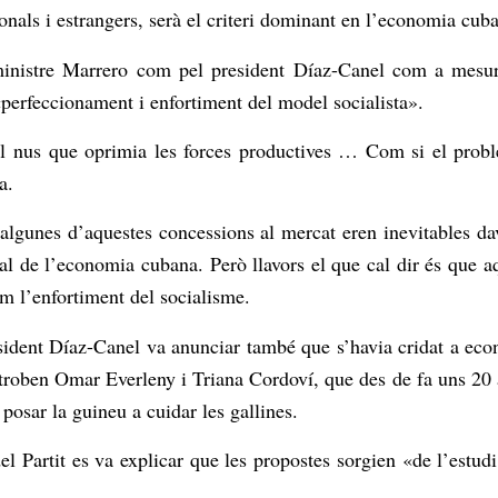
ionals i estrangers, serà el criteri dominant en l’economia cub
ministre Marrero com pel president Díaz-Canel com a mesur
perfeccionament i enfortiment del model socialista».
nus que oprimia les forces productives … Com si el problema
a.
lgunes d’aquestes concessions al mercat eren inevitables dav
al de l’economia cubana. Però llavors el que cal dir és que a
om l’enfortiment del socialisme.
resident Díaz-Canel va anunciar també que s’havia cridat a eco
 troben Omar Everleny i Triana Cordoví, que des de fa uns 20 
 posar la guineu a cuidar les gallines.
 Partit es va explicar que les propostes sorgien «de l’estudi 