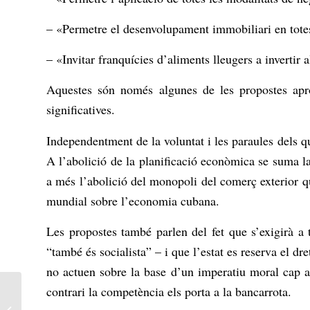
– «Permetre el desenvolupament immobiliari en totes 
– «Invitar franquícies d’aliments lleugers a invertir a
Aquestes són només algunes de les propostes apr
significatives.
Independentment de la voluntat i les paraules dels q
A l’abolició de la planificació econòmica se suma la
a més l’abolició del monopoli del comerç exterior que
mundial sobre l’economia cubana.
Les propostes també parlen del fet que s’exigirà a 
“també és socialista” – i que l’estat es reserva el dre
no actuen sobre la base d’un imperatiu moral cap a l
contrari la competència els porta a la bancarrota.
Colòmbia: Com lluitar
contra Abelardo de la