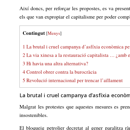
Així doncs, per reforçar les propostes, es va present
els que van expropiar el capitalisme per poder complir
Contingut
[
Menys
]
1
La brutal i cruel campanya d’asfíxia econòmica pe
2
La via xinesa a la restauració capitalista … ¿amb 
3
Hi havia una altra alternativa?
4
Control obrer contra la burocràcia
5
Revolució internacional per trencar l’aïllament
La brutal i cruel campanya d’asfíxia econò
Malgrat les protestes que aquestes mesures es prene
insostenibles.
El bloqueig petrolier decretat al gener paralitza 