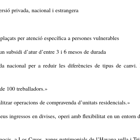
ersió privada, nacional i estrangera
plaçats per atenció específica a persones vulnerables
un subsidi d’atur d’entre 3 i 6 mesos de durada
a nacional per a reduir les diferències de tipus de canvi
de 100 treballadors.»
litzar operacions de compravenda d’unitats residencials.»
eus ingressos en divises, operi amb flexibilitat en un entorn 
egocis, a Los Cayos, zones patrimonials de l’Havana vella i Tr