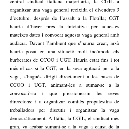
central sindical italiana majoritària, la CGIL a
organitzar una vaga general reeixida el divendres 3
d’octubre, després de l’assalt a la Flotilla; CGT
hauria d’haver pres la iniciativa per aquestes
mateixes dates i convocat aquesta vaga general amb
audàcia. Davant l’ambient que s’hauria creat, això
hauria posat en una situació molt incòmoda els
buròcrates de CCOO i UGT. Hauria estat fins i tot
més el cas si la CGT, en la seva agitació per a la
vaga, s’hagués dirigit directament a les bases de
CCOO i UGT, animant-les a sumar-se a la
convocatòria i que pressionessin les seves
direccions; i a organitzar comitès propalestins de
treballadors per discutir i organitzar la vaga
democràticament. A Itàlia, la CGIL, el sindicat més
gran, va acabar sumant-se a la vaga a causa de la