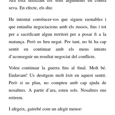
Ara està utilitzant els seus arguments en contra
seva. En efecte, els diu:
He intentat convèncer-vos que sigueu raonables i
que entauliu negociacions amb els russos, fins i tot
per a sacrificant algun territori per a posar fi a la
matança. Però us heu negat. Per tant, no hi ha cap
sentit en continuar amb els meus intents
d’aconseguir un resultat negociat del conflicte.
Voleu continuar la guerra fins al final. Molt bé.
Endavant! Us desitgem molt èxit en aquest sentit.
Però si us plau, no compteu amb cap ajuda de
nosaltres. A partir d’ara, esteu sols. Nosaltres ens
retirem.
I afegeix, gairebé com un afegit menor: