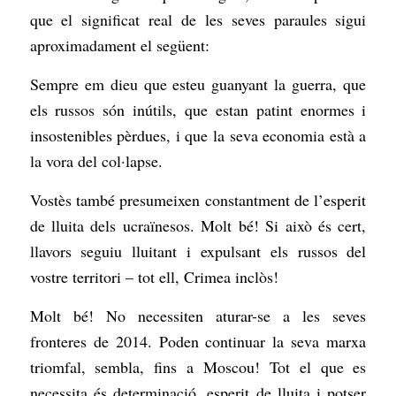
que el significat real de les seves paraules sigui
aproximadament el següent:
Sempre em dieu que esteu guanyant la guerra, que
els russos són inútils, que estan patint enormes i
insostenibles pèrdues, i que la seva economia està a
la vora del col·lapse.
Vostès també presumeixen constantment de l’esperit
de lluita dels ucraïnesos. Molt bé! Si això és cert,
llavors seguiu lluitant i expulsant els russos del
vostre territori – tot ell, Crimea inclòs!
Molt bé! No necessiten aturar-se a les seves
fronteres de 2014. Poden continuar la seva marxa
triomfal, sembla, fins a Moscou! Tot el que es
necessita és determinació, esperit de lluita i potser