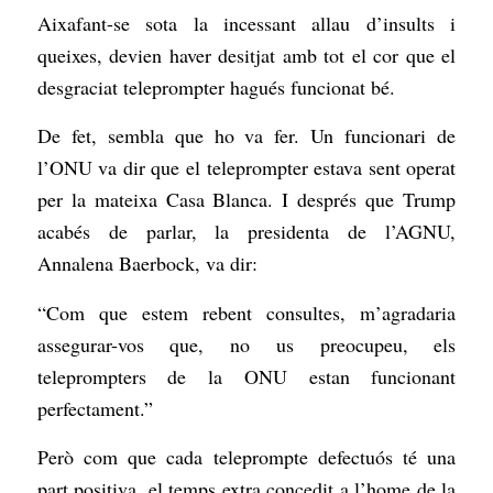
Aixafant-se sota la incessant allau d’insults i
queixes, devien haver desitjat amb tot el cor que el
desgraciat teleprompter hagués funcionat bé.
De fet, sembla que ho va fer. Un funcionari de
l’ONU va dir que el teleprompter estava sent operat
per la mateixa Casa Blanca. I després que Trump
acabés de parlar, la presidenta de l’AGNU,
Annalena Baerbock, va dir:
“Com que estem rebent consultes, m’agradaria
assegurar-vos que, no us preocupeu, els
teleprompters de la ONU estan funcionant
perfectament.”
Però com que cada teleprompte defectuós té una
part positiva, el temps extra concedit a l’home de la