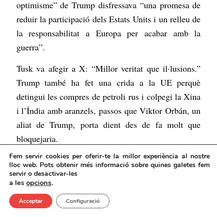
optimisme” de Trump disfressava “una promesa de
reduir la participació dels Estats Units i un relleu de
la responsabilitat a Europa per acabar amb la
guerra”.
Tusk va afegir a X: “Millor veritat que il·lusions.”
Trump també ha fet una crida a la UE perquè
detingui les compres de petroli rus i colpegi la Xina
i l’Índia amb aranzels, passos que Viktor Orbán, un
aliat de Trump, porta dient des de fa molt que
bloquejaria.
Fem servir cookies per oferir-te la millor experiència al nostre
El canvi va ser “espectacular” i “generalment bo”,
lloc web. Pots obtenir més informació sobre quines galetes fem
però Trump estava “posant una barra molt alta”, va
servir o desactivar-les
a les
opcions
.
assenyalar un funcionari alemany.
Acceptar
Configuració
Aquesta ha de ser la subestimació del segle.