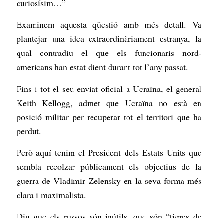
curiosísim…”
Examinem aquesta qüestió amb més detall. Va
plantejar una idea extraordinàriament estranya, la
qual contradiu el que els funcionaris nord-
americans han estat dient durant tot l’any passat.
Fins i tot el seu enviat oficial a Ucraïna, el general
Keith Kellogg, admet que Ucraïna no està en
posició militar per recuperar tot el territori que ha
perdut.
Però aquí tenim el President dels Estats Units que
sembla recolzar públicament els objectius de la
guerra de Vladimir Zelensky en la seva forma més
clara i maximalista.
Diu que els russos són inútils, que són “tigres de