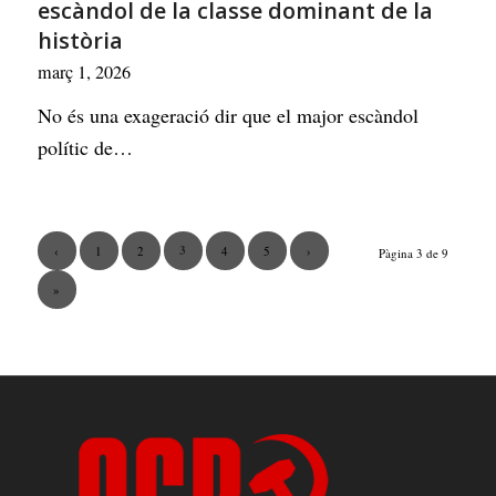
escàndol de la classe dominant de la
història
març 1, 2026
No és una exageració dir que el major escàndol
polític de…
3
‹
1
2
4
5
›
Pàgina 3 de 9
»