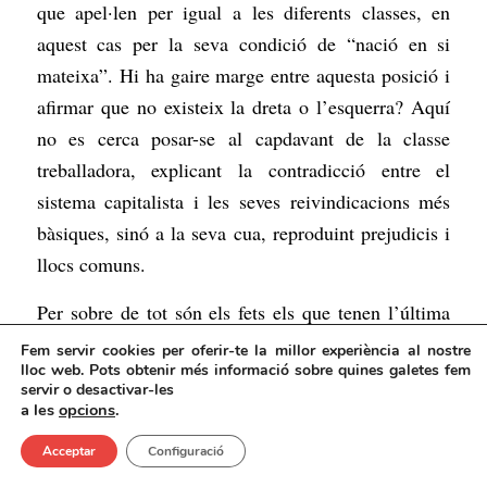
que apel·len per igual a les diferents classes, en
aquest cas per la seva condició de “nació en si
mateixa”. Hi ha gaire marge entre aquesta posició i
afirmar que no existeix la dreta o l’esquerra? Aquí
no es cerca posar-se al capdavant de la classe
treballadora, explicant la contradicció entre el
sistema capitalista i les seves reivindicacions més
bàsiques, sinó a la seva cua, reproduint prejudicis i
llocs comuns.
Per sobre de tot són els fets els que tenen l’última
paraula, i en aquest sentit, l’historial dels companys
Fem servir cookies per oferir-te la millor experiència al nostre
lloc web. Pots obtenir més informació sobre quines galetes fem
de Poble Lliure i la Forja no és molt encoratjador.
servir o desactivar-les
Van ser els companys dins la CUP que més van
a les
opcions
.
pressionar per entrar dins de l’actual govern, un
Acceptar
Configuració
govern que ha demostrat, des del minut u, que no