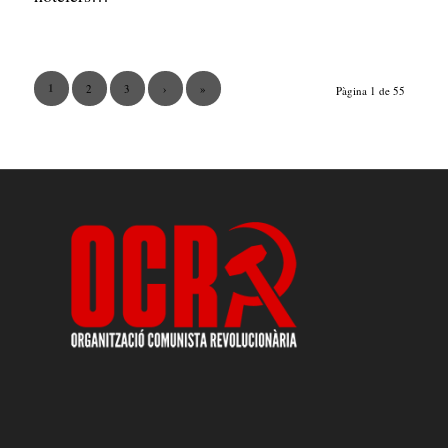
1
2
3
›
»
Pàgina 1 de 55