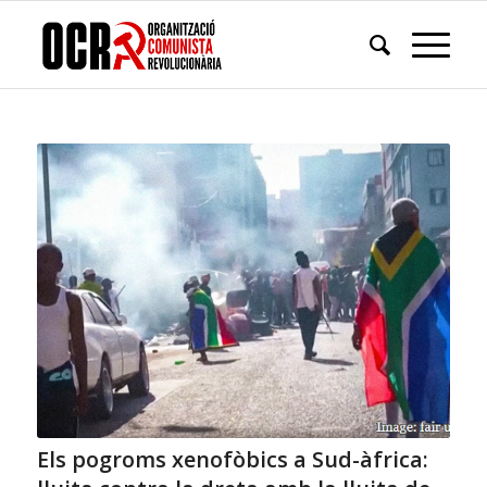
Els pogroms xenofòbics a Sud-àfrica: