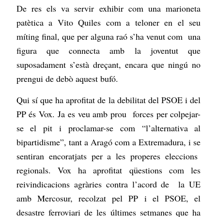
De res els va servir exhibir com una marioneta
patètica a Vito Quiles com a teloner en el seu
míting final, que per alguna raó s’ha venut com una
figura que connecta amb la joventut que
suposadament s’està dreçant, encara que ningú no
prengui de debò aquest bufó.
Qui sí que ha aprofitat de la debilitat del PSOE i del
PP és Vox. Ja es veu amb prou forces per colpejar-
se el pit i proclamar-se com “l’alternativa al
bipartidisme”, tant a Aragó com a Extremadura, i se
sentiran encoratjats per a les properes eleccions
regionals. Vox ha aprofitat qüestions com les
reivindicacions agràries contra l’acord de la UE
amb Mercosur, recolzat pel PP i el PSOE, el
desastre ferroviari de les últimes setmanes que ha