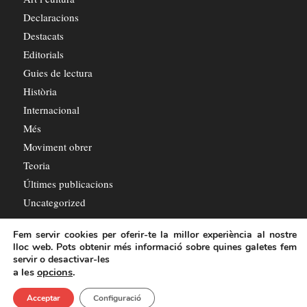
Declaracions
Destacats
Editorials
Guies de lectura
Història
Internacional
Més
Moviment obrer
Teoria
Últimes publicacions
Uncategorized
Fem servir cookies per oferir-te la millor experiència al nostre
lloc web. Pots obtenir més informació sobre quines galetes fem
servir o desactivar-les
a les
opcions
.
© Copyright - L'Octubre
Acceptar
Configuració
Política de privadesa
Política de cookies