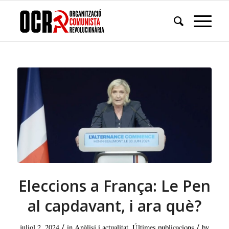
Eleccions a França: Le Pen
al capdavant, i ara què?
/
/
juliol 2, 2024
in
Anàlisi i actualitat
,
Últimes publicacions
by