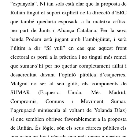
“espanyola”. Ni tan sols està clar que la proposta de
Rufián tingui el suport explícit de la direcció d’ERC
que també quedaria exposada a la mateixa crítica
per part de Junts i Aliança Catalana. Per la seva
banda Podem està jugant amb l’ambigüitat, i serà
l’últim a dir “Sí vull” en cas que aquest front
electoral es porti a la pràctica i no tingui més remei
que sumar-s’hi per no quedar completament aïllat i
desacreditat davant l’opinió pública d’esquerres.
Malgrat no ser al seu guió, els components de
SUMAR (Esquerra Unida, Més Madrid,
Compromís, Comuns i Moviment Sumar,
l’agrupació minúscula al voltant de Yolanda Díaz)
sí que semblen obrir-se favorablement a la proposta
de Rufián. És lògic, són els seus càrrecs públics els
que estan en joc i són els que més tenen a perdre en