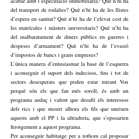
acabar amb l’especulació immobiliària? Què n’hi ha
del transport de rodalies? Què n’hi ha de les llistes
d’espera en sanitat? Què n’hi ha de l’elevat cost de
les matrícules i màsters universitaris? Què n’hi ha
del malbaratament de diners públics en guerres i
despeses d’armament? Què n’hi ha de l’evasió
d’impostos de bancs i grans empreses?
L’única manera d’entusiasmar la base de l’esquerra
i aconseguir el suport dels indecisos, fins i tot de
sectors desesperats que poden estar mirant Vox
perquè són els que fan més soroll, és amb un
programa audaç i valent que desafiï els interessos
dels rics i que mostri alhora els fils que uneixen
aquests amb el PP i la ultradreta, que s’oposarien
ferotgement a aquest programa.
Per aconseguir habitatge per a tothom cal proposar