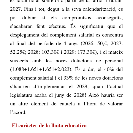
es faran notar sobretot a partir de la tardor i durant
2027. Fins i tot, degut a la seva calendarització, es
pot dubtar si els compromisos aconseguits,
s’acabaran fent efectius. És significatiu que el
desplegament del complement salarial es concentra
al final del període de 4 anys (2026: 50,€; 2027:
52,25€; 2028: 103,30€ i 2029: 173,30€), i el mateix
succeeix amb les noves dotacions de personal
(1.088+1.651+1.651+2.023). És a dir, el 40% del
complement salarial i el 33% de les noves dotacions
s’haurien d’implementar el 2029, quan l’actual
legislatura acaba el juny de 2028! Això hauria ser
un altre element de cautela a l’hora de valorar
l’acord.
El caràcter de la lluita educativa