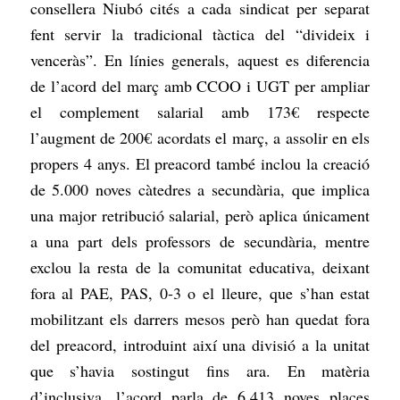
consellera Niubó cités a cada sindicat per separat
fent servir la tradicional tàctica del “divideix i
venceràs”. En línies generals, aquest es diferencia
de l’acord del març amb CCOO i UGT per ampliar
el complement salarial amb 173€ respecte
l’augment de 200€ acordats el març, a assolir en els
propers 4 anys. El preacord també inclou la creació
de 5.000 noves càtedres a secundària, que implica
una major retribució salarial, però aplica únicament
a una part dels professors de secundària, mentre
exclou la resta de la comunitat educativa, deixant
fora al PAE, PAS, 0-3 o el lleure, que s’han estat
mobilitzant els darrers mesos però han quedat fora
del preacord, introduint així una divisió a la unitat
que s’havia sostingut fins ara. En matèria
d’inclusiva, l’acord parla de 6.413 noves places