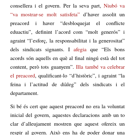
consellera i el govern. Per la seva part,
Niubó va
“va mostrar-se molt satisfeta”
d’haver assolit un
preacord i haver “desbloquejat el conflicte
eduactiu”, definint l’acord com “molt generós” i
agraint “l’esforç, la responsabilitat i la generositat”
dels sindicats signants. I
afegia
que “Els bons
acords són aquells en què al final
ningú està del tot
content, però tots guanyem
”
.
Illa també va celebrar
el preacord
, qualificant-lo “d’històric”, i agraint “la
feina i l’actitud de diàleg” dels sindicats i el
departament.
Si bé és cert que aquest preacord no era la voluntat
inicial del govern, aquestes declaracions amb un to
clar d’alleujament mostren que aquest ofereix un
respir al govern. Això ens ha de poder donar una