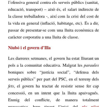
l’ofensiva general contra els serveis públics (sanitat,
educació, transport) – això és, el salari indirecte de
la classe treballadora -, així com la crisi del cost de
la vida en general (inflació, habitatge, etc). És a dir,
passar de presentar-se com una lluita econòmica de
caràcter corporatiu a una lluita
de classe
.
Niubó i el govern d’Illa
Les darreres setmanes, el govern ha estat lliurant un
pols a la comunitat educativa. Malgrat les
paraules
boniques sobre “justícia social”, “defensa dels
serveis públics” per part del PSC, en el terreny dels
fets
, el govern ha tractat de resistir sense fer cap
concessió, en un intent que la lluita apaivagués.
Enmig del conflicte, de manera totalment
provocativa, hem tingut l’inici del
pla pilot